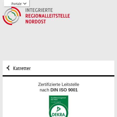
Öffnet
Title
Portale
Dropdown
zu
zur
Portale
Hauptnavigation
springen
zum
Inhalt
springen
Katretter
Zertifizierte Leitstelle
nach
DIN ISO 9001